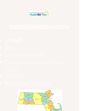
ការធានារ៉ាប់រងត្រូវបានទទួលយក៖
ធ្លាក់​ពី​លើ
ម៉ាស
Senior Whole Health
Commonwealth Care Alliance
(CCA)
Tufts SCO
ផែនការ BMC Healthnet