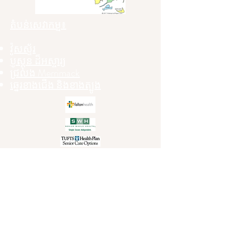
តំបន់សេវាកម្ម៖
វ៉ូសស្ទ័រ
បូស្តុន ដ៏អស្ចារ្យ
ជ្រលង Merrimack
ឆ្នេរខាងជើង និងខាងត្បូង