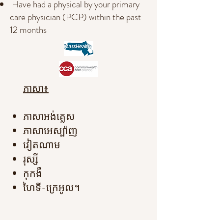
Have had a physical by your primary
care physician (PCP) within the past
12 months
ភាសា៖
ភាសាអង់គ្លេស
ភាសាអេស្ប៉ាញ
វៀតណាម
រុស្សី
កុកងឺ
ហៃទី-ក្រេអូល។