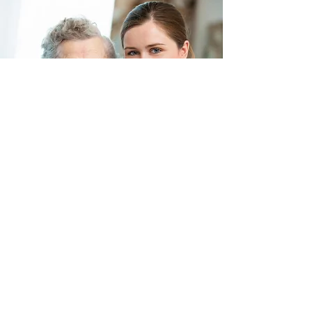
Забота о качестве
medicalrecords@qualitycaregafc.com
© 2022 by Quality Care GAFC. С гордостью создано с
Wix.com